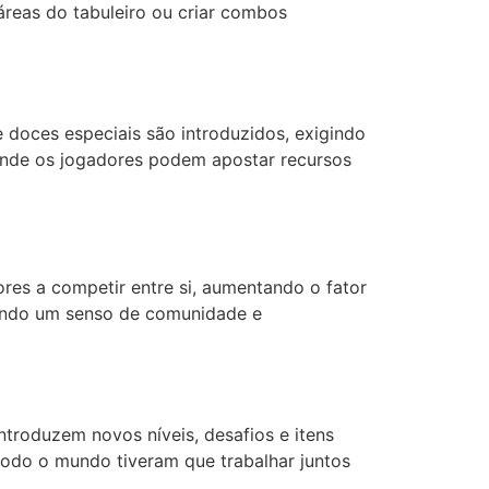
reas do tabuleiro ou criar combos
 doces especiais são introduzidos, exigindo
onde os jogadores podem apostar recursos
res a competir entre si, aumentando o fator
endo um senso de comunidade e
troduzem novos níveis, desafios e itens
odo o mundo tiveram que trabalhar juntos