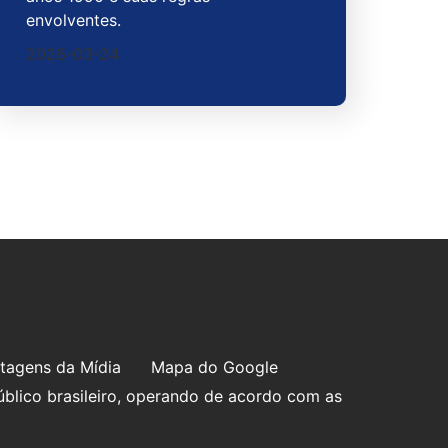
envolventes.
2026-03-24
tagens da Mídia
Mapa do Google
úblico brasileiro, operando de acordo com as