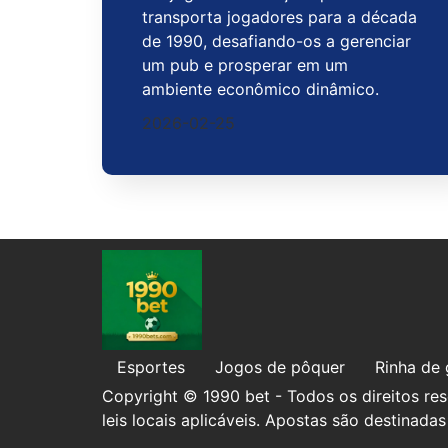
transporta jogadores para a década
de 1990, desafiando-os a gerenciar
um pub e prosperar em um
ambiente econômico dinâmico.
2026-02-25
Esportes
Jogos de pôquer
Rinha de 
Copyright © 1990 bet - Todos os direitos res
leis locais aplicáveis. Apostas são destinad