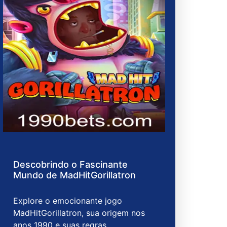
Descobrindo o Fascinante
Mundo de MadHitGorillatron
Explore o emocionante jogo
MadHitGorillatron, sua origem nos
anos 1990 e suas regras