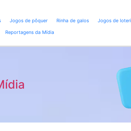
s
Jogos de pôquer
Rinha de galos
Jogos de loter
Reportagens da Mídia
Mídia