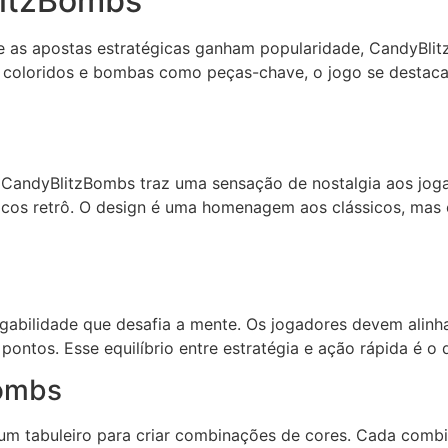
litzBombs
e as apostas estratégicas ganham popularidade, CandyBli
coloridos e bombas como peças-chave, o jogo se destaca 
0, CandyBlitzBombs traz uma sensação de nostalgia aos jog
ficos retrô. O design é uma homenagem aos clássicos, ma
abilidade que desafia a mente. Os jogadores devem alinh
ntos. Esse equilíbrio entre estratégia e ação rápida é o q
ombs
m tabuleiro para criar combinações de cores. Cada combi