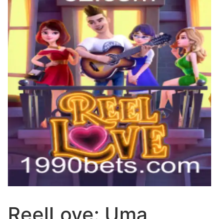
ReelLove: Uma