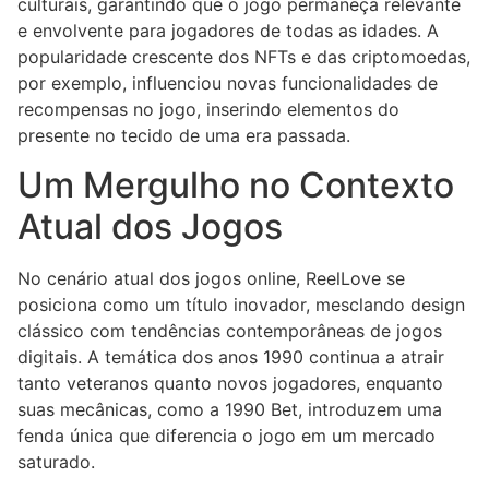
culturais, garantindo que o jogo permaneça relevante
e envolvente para jogadores de todas as idades. A
popularidade crescente dos NFTs e das criptomoedas,
por exemplo, influenciou novas funcionalidades de
recompensas no jogo, inserindo elementos do
presente no tecido de uma era passada.
Um Mergulho no Contexto
Atual dos Jogos
No cenário atual dos jogos online, ReelLove se
posiciona como um título inovador, mesclando design
clássico com tendências contemporâneas de jogos
digitais. A temática dos anos 1990 continua a atrair
tanto veteranos quanto novos jogadores, enquanto
suas mecânicas, como a 1990 Bet, introduzem uma
fenda única que diferencia o jogo em um mercado
saturado.