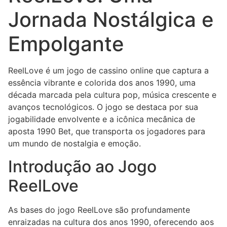
Jornada Nostálgica e
Empolgante
ReelLove é um jogo de cassino online que captura a
essência vibrante e colorida dos anos 1990, uma
década marcada pela cultura pop, música crescente e
avanços tecnológicos. O jogo se destaca por sua
jogabilidade envolvente e a icônica mecânica de
aposta 1990 Bet, que transporta os jogadores para
um mundo de nostalgia e emoção.
Introdução ao Jogo
ReelLove
As bases do jogo ReelLove são profundamente
enraizadas na cultura dos anos 1990, oferecendo aos