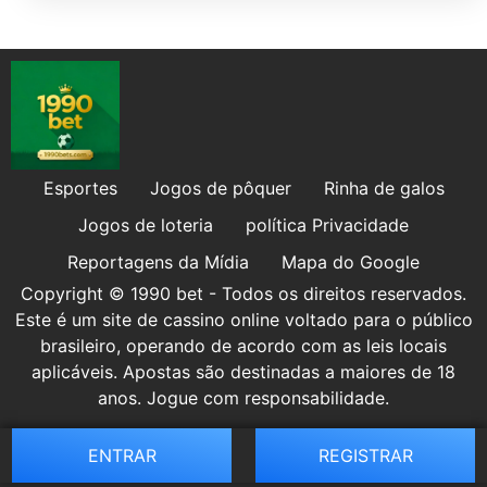
Esportes
Jogos de pôquer
Rinha de galos
Jogos de loteria
política Privacidade
Reportagens da Mídia
Mapa do Google
Copyright © 1990 bet - Todos os direitos reservados.
Este é um site de cassino online voltado para o público
brasileiro, operando de acordo com as leis locais
aplicáveis. Apostas são destinadas a maiores de 18
anos. Jogue com responsabilidade.
ENTRAR
REGISTRAR