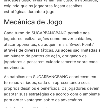
unidades disponíveis variam em custo e habilidade,
exigindo que os jogadores façam escolhas
estratégicas durante o jogo.
Mecânica de Jogo
Cada turno do SUGARBANGBANG permite aos
jogadores realizar ações como mover unidades,
atacar oponentes, ou adquirir mais ‘Sweet Points’
através de diversas táticas. As ações são limitadas a
um número de pontos de ação, obrigando os
jogadores a pensarem cuidadosamente sobre cada
movimento.
As batalhas em SUGARBANGBANG acontecem em
terrenos variados, cada um apresentando seus
próprios desafios e benefícios. Os jogadores devem
adaptar suas estratégias de acordo com o ambiente
para obter vantagem sobre os adversários.