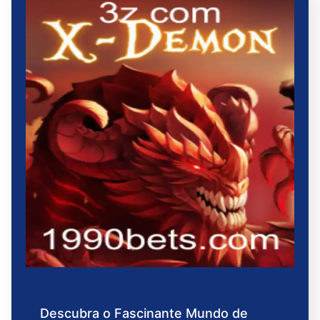
Descubra o Fascinante Mundo de