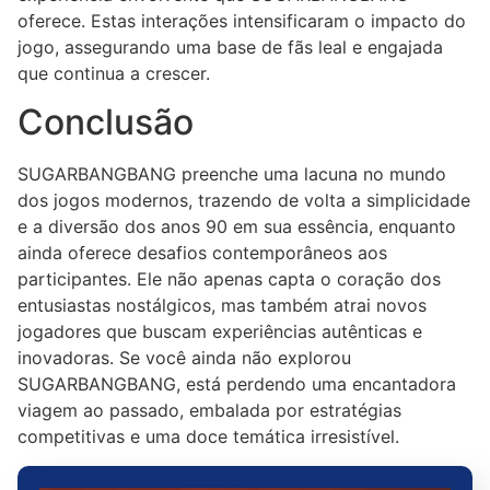
oferece. Estas interações intensificaram o impacto do
jogo, assegurando uma base de fãs leal e engajada
que continua a crescer.
Conclusão
SUGARBANGBANG preenche uma lacuna no mundo
dos jogos modernos, trazendo de volta a simplicidade
e a diversão dos anos 90 em sua essência, enquanto
ainda oferece desafios contemporâneos aos
participantes. Ele não apenas capta o coração dos
entusiastas nostálgicos, mas também atrai novos
jogadores que buscam experiências autênticas e
inovadoras. Se você ainda não explorou
SUGARBANGBANG, está perdendo uma encantadora
viagem ao passado, embalada por estratégias
competitivas e uma doce temática irresistível.