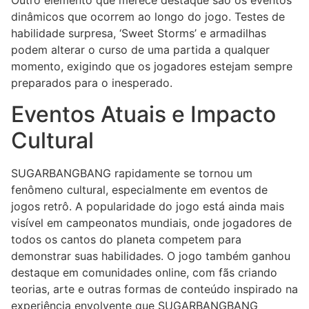
Outro elemento que merece destaque são os eventos
dinâmicos que ocorrem ao longo do jogo. Testes de
habilidade surpresa, ‘Sweet Storms’ e armadilhas
podem alterar o curso de uma partida a qualquer
momento, exigindo que os jogadores estejam sempre
preparados para o inesperado.
Eventos Atuais e Impacto
Cultural
SUGARBANGBANG rapidamente se tornou um
fenômeno cultural, especialmente em eventos de
jogos retrô. A popularidade do jogo está ainda mais
visível em campeonatos mundiais, onde jogadores de
todos os cantos do planeta competem para
demonstrar suas habilidades. O jogo também ganhou
destaque em comunidades online, com fãs criando
teorias, arte e outras formas de conteúdo inspirado na
experiência envolvente que SUGARBANGBANG