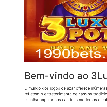
Bem-vindo ao 3L
O mundo dos jogos de azar oferece inúmeras 
refletem o entretenimento de cassino tradici
escolha popular nos cassinos modernos e entr