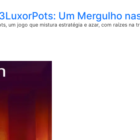
 3LuxorPots: Um Mergulho nas
, um jogo que mistura estratégia e azar, com raízes na t