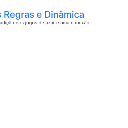
 Regras e Dinâmica
radição dos jogos de azar e uma conexão