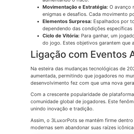
Movimentação e Estratégia:
O avanço n
enigmas e desafios. Cada movimento pod
Elementos Surpresa:
Espalhados por to
dependendo das condições específicas 
Ciclo de Vitória:
Para ganhar, um jogador
do jogo. Estes objetivos garantem que a
Ligação com Eventos A
Na esteira das mudanças tecnológicas de 2023
aumentada, permitindo que jogadores no mun
desenvolvimento fez com que uma nova geraç
Com a crescente popularidade de plataformas
comunidade global de jogadores. Este fenôm
unindo inovação e tradição.
Assim, o 3LuxorPots se mantém firme dentro
modernas sem abandonar suas raízes icônica