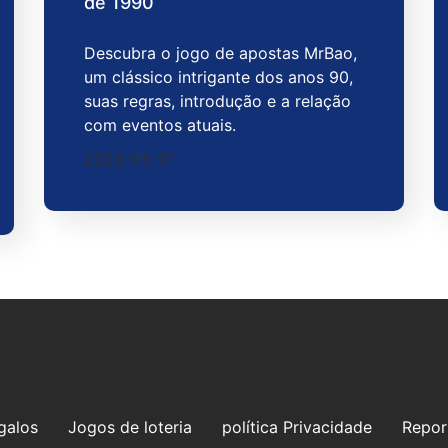
de 1990
Descubra o jogo de apostas MrBao,
um clássico intrigante dos anos 90,
suas regras, introdução e a relação
com eventos atuais.
2026-05-17
galos
Jogos de loteria
política Privacidade
Repor