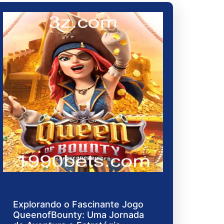
Explorando o Fascinante Jogo
QueenofBounty: Uma Jornada