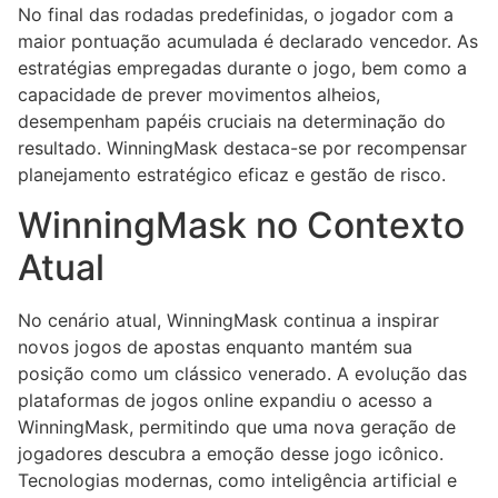
No final das rodadas predefinidas, o jogador com a
maior pontuação acumulada é declarado vencedor. As
estratégias empregadas durante o jogo, bem como a
capacidade de prever movimentos alheios,
desempenham papéis cruciais na determinação do
resultado. WinningMask destaca-se por recompensar
planejamento estratégico eficaz e gestão de risco.
WinningMask no Contexto
Atual
No cenário atual, WinningMask continua a inspirar
novos jogos de apostas enquanto mantém sua
posição como um clássico venerado. A evolução das
plataformas de jogos online expandiu o acesso a
WinningMask, permitindo que uma nova geração de
jogadores descubra a emoção desse jogo icônico.
Tecnologias modernas, como inteligência artificial e