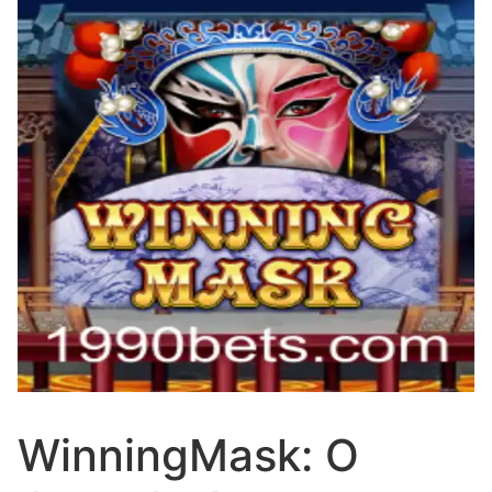
WinningMask: O