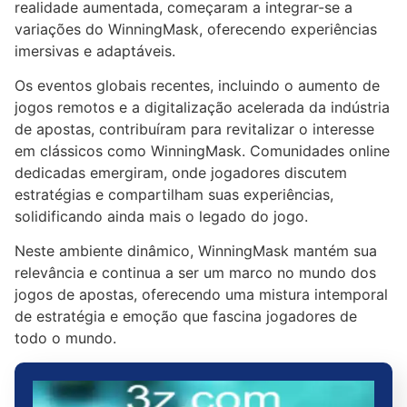
realidade aumentada, começaram a integrar-se a
variações do WinningMask, oferecendo experiências
imersivas e adaptáveis.
Os eventos globais recentes, incluindo o aumento de
jogos remotos e a digitalização acelerada da indústria
de apostas, contribuíram para revitalizar o interesse
em clássicos como WinningMask. Comunidades online
dedicadas emergiram, onde jogadores discutem
estratégias e compartilham suas experiências,
solidificando ainda mais o legado do jogo.
Neste ambiente dinâmico, WinningMask mantém sua
relevância e continua a ser um marco no mundo dos
jogos de apostas, oferecendo uma mistura intemporal
de estratégia e emoção que fascina jogadores de
todo o mundo.