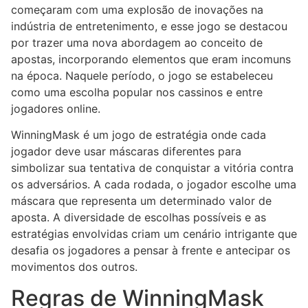
começaram com uma explosão de inovações na
indústria de entretenimento, e esse jogo se destacou
por trazer uma nova abordagem ao conceito de
apostas, incorporando elementos que eram incomuns
na época. Naquele período, o jogo se estabeleceu
como uma escolha popular nos cassinos e entre
jogadores online.
WinningMask é um jogo de estratégia onde cada
jogador deve usar máscaras diferentes para
simbolizar sua tentativa de conquistar a vitória contra
os adversários. A cada rodada, o jogador escolhe uma
máscara que representa um determinado valor de
aposta. A diversidade de escolhas possíveis e as
estratégias envolvidas criam um cenário intrigante que
desafia os jogadores a pensar à frente e antecipar os
movimentos dos outros.
Regras de WinningMask