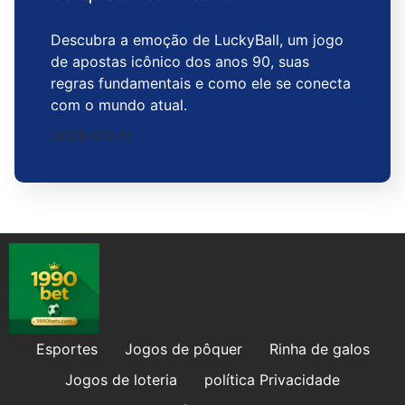
Descubra a emoção de LuckyBall, um jogo
de apostas icônico dos anos 90, suas
regras fundamentais e como ele se conecta
com o mundo atual.
2026-05-15
Esportes
Jogos de pôquer
Rinha de galos
Jogos de loteria
política Privacidade